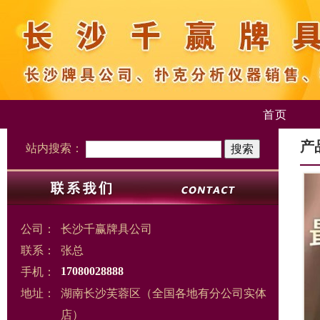
首页
产
站内搜索：
公司：
长沙千赢牌具公司
联系：
张总
手机：
17080028888
地址：
湖南长沙芙蓉区（全国各地有分公司实体
店）