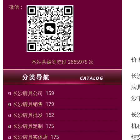
微信：
价
本站共被浏览过 2665975 次
长
牌
长沙牌具公司
159
沙
长沙牌具销售
179
长
长沙牌具批发
162
机
长沙牌具定制
175
结
长沙牌具实体店
175