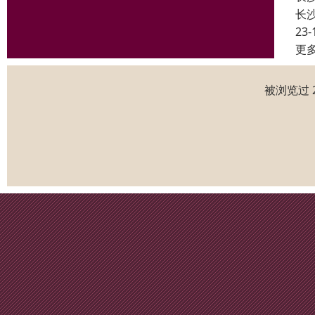
长
23-
更
被浏览过 