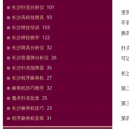
长沙扑克分析仪
101
变
长沙高科技牌具
93
不
长沙牌技培训
103
换
长沙牌技教学
122
扑
长沙牌具分析仪
32
长沙普通牌分析仪
26
可
长沙扑克报牌器
35
长
长沙程序麻将机
27
第
麻将机技巧教学
32
魔术扑克批发
25
第
长沙麻将机技巧
23
第
程序麻将机安装
31