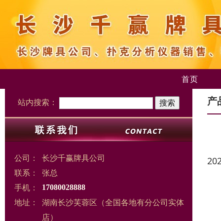
首页
产
站内搜索：
公司：
长沙千赢牌具公司
20
联系：
张总
手机：
17080028888
地址：
湖南长沙芙蓉区（全国各地有分公司实体
店）