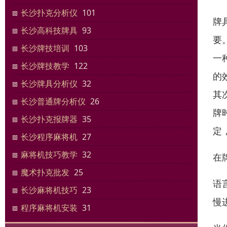
长沙扑克分析仪
101
牌
长沙高科技牌具
93
要
长沙牌技培训
103
一
长沙牌技教学
122
的
长沙牌具分析仪
32
其
长沙普通牌分析仪
26
牌
长沙扑克报牌器
35
定
长沙程序麻将机
27
麻将机技巧教学
32
在
魔术扑克批发
25
语
长沙麻将机技巧
23
慢
程序麻将机安装
31