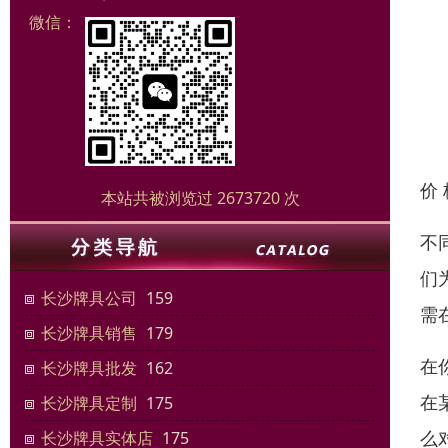
微信：
价
本站共被浏览过 2673720 次
不
们
长沙牌具公司
159
需
长沙牌具销售
179
在
长沙牌具批发
162
在
长沙牌具定制
175
么
长沙牌具实体店
175