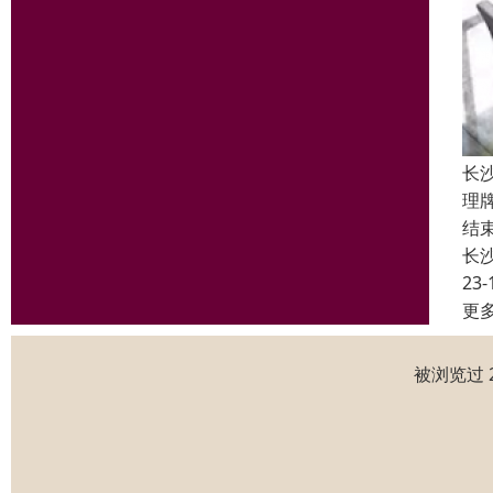
长沙
理
结
长
23-
更
被浏览过 