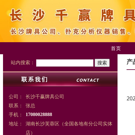
首页
产
站内搜索：
公司：
长沙千赢牌具公司
20
联系：
张总
手机：
17080028888
地址：
湖南长沙芙蓉区（全国各地有分公司实体
店）