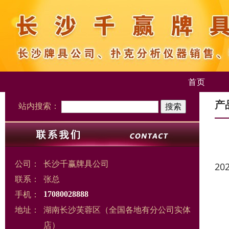
首页
产
站内搜索：
公司：
长沙千赢牌具公司
20
联系：
张总
手机：
17080028888
地址：
湖南长沙芙蓉区（全国各地有分公司实体
店）