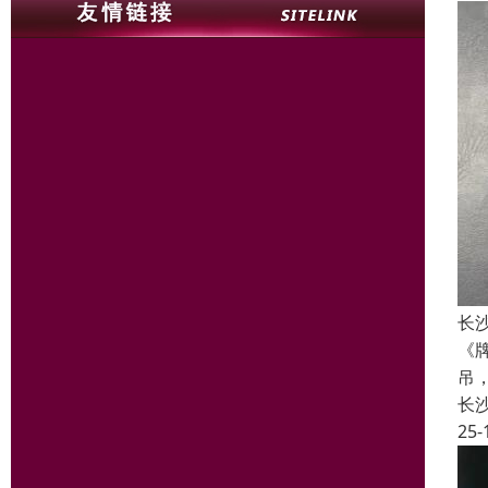
长
《
吊
长
25-