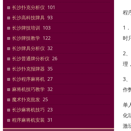
长沙扑克分析仪
101
程
长沙高科技牌具
93
1
长沙牌技培训
103
时
长沙牌技教学
122
长沙牌具分析仪
32
2
长沙普通牌分析仪
26
理
长沙扑克报牌器
35
3
长沙程序麻将机
27
作
麻将机技巧教学
32
魔术扑克批发
25
单
长沙麻将机技巧
23
化
程序麻将机安装
31
激