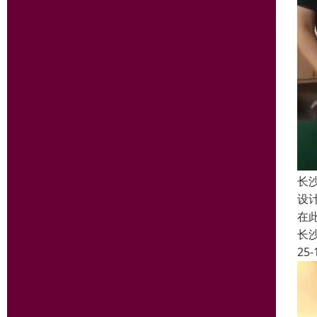
长
设
在
长
25-