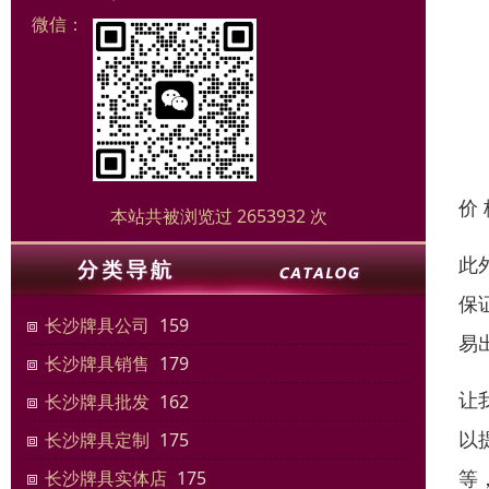
微信：
价
本站共被浏览过 2653932 次
此
保
长沙牌具公司
159
易
长沙牌具销售
179
让
长沙牌具批发
162
以
长沙牌具定制
175
等
长沙牌具实体店
175