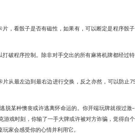
卡片，看骰子是否有磁性，如果有，可以断定是程序骰子
以打破程序控制。除非对手交出的所有麻将机牌都经过特
卡片从最左边到最右边进行交换，反之亦然，可以防止7
逃脱某种懊丧或许逃离怀命运的。你开端玩牌就很过激–
克游戏时刻，你输了一手大牌或许被对方诈骗，觉得自个
桌玩家会感受你的心情并利用它。