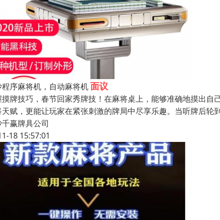
面议
沙程序麻将机，自动麻将机
握摸牌技巧，春节回家秀牌技！在麻将桌上，能够准确地摸出自
将天赋，更能让玩家在紧张刺激的牌局中尽享乐趣。当听牌后轮
沙千赢牌具公司
11-18 15:57:01