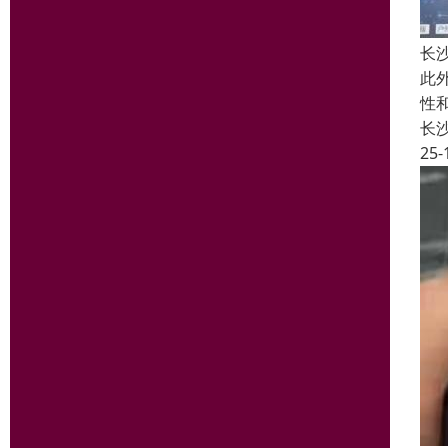
长
此
性
长
25-