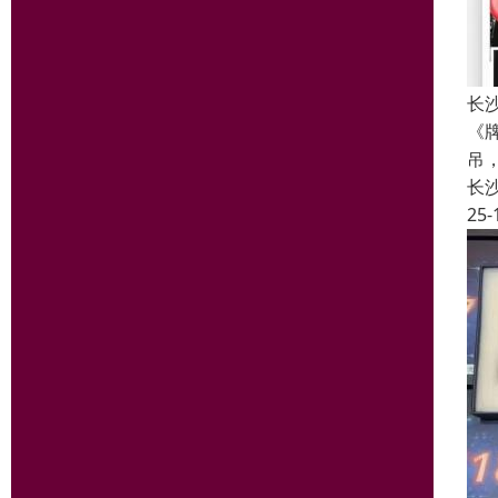
长
《
吊
长
25-