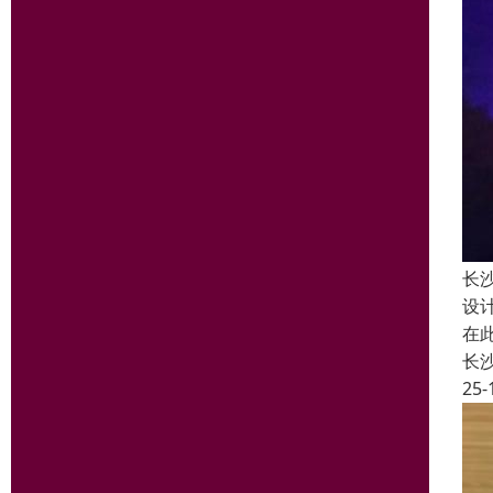
长
设
在
长
25-