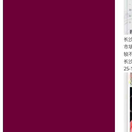
长
市
较
长
25-