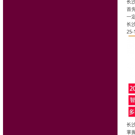
长
首
一
长
25-
长
掌