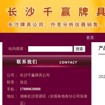
首页
产
站内搜索：
公司：
长沙千赢牌具公司
20
联系：
张总
手机：
17080028888
地址：
湖南长沙芙蓉区（全国各地有分公司实体
店）