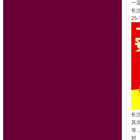
一
长
25-
长
其
等
对