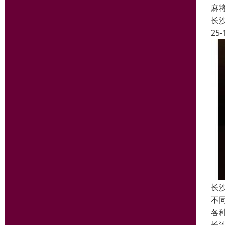
麻
长
25-
长
不
各