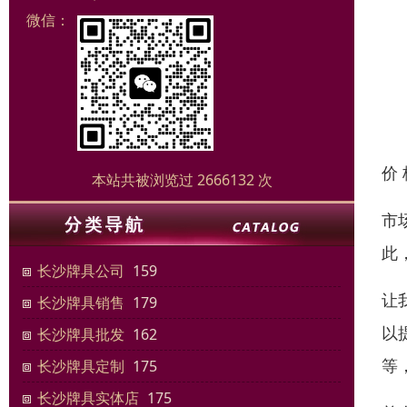
微信：
价
本站共被浏览过 2666132 次
市
此
长沙牌具公司
159
让
长沙牌具销售
179
以
长沙牌具批发
162
等
长沙牌具定制
175
长沙牌具实体店
175