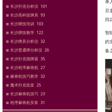
单
长沙扑克分析仪
101
旦
长沙高科技牌具
93
同
长沙牌技培训
103
智
长沙牌技教学
122
的
长沙牌具分析仪
32
长沙普通牌分析仪
26
备
长沙扑克报牌器
35
长沙程序麻将机
27
麻将机技巧教学
32
魔术扑克批发
25
长沙麻将机技巧
23
程序麻将机安装
31