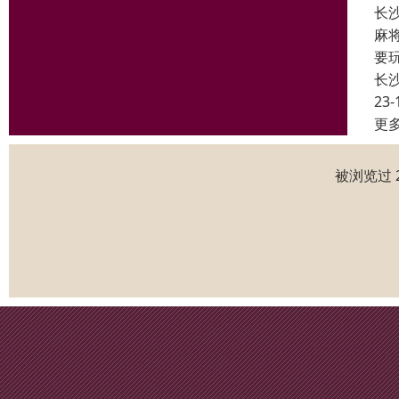
长
麻
要
长
23-
更
被浏览过 