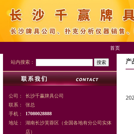
首页
产
站内搜索：
公司：
长沙千赢牌具公司
20
联系：
张总
手机：
17080028888
地址：
湖南长沙芙蓉区（全国各地有分公司实体
店）