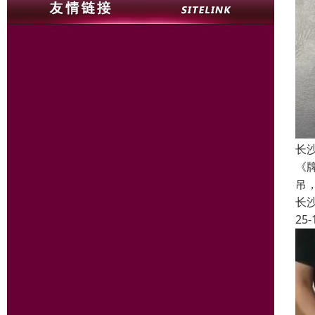
长
《
吊
长
25-