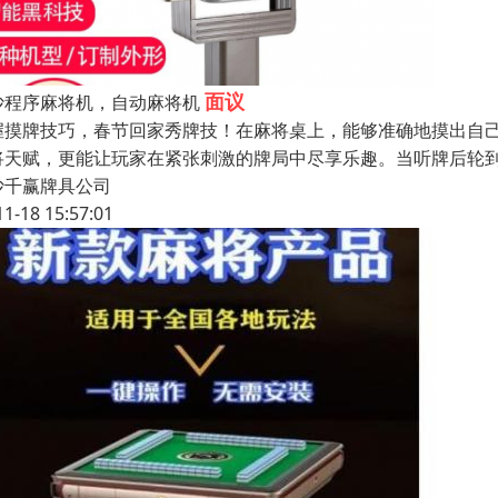
面议
沙程序麻将机，自动麻将机
握摸牌技巧，春节回家秀牌技！在麻将桌上，能够准确地摸出自
将天赋，更能让玩家在紧张刺激的牌局中尽享乐趣。当听牌后轮
沙千赢牌具公司
11-18 15:57:01