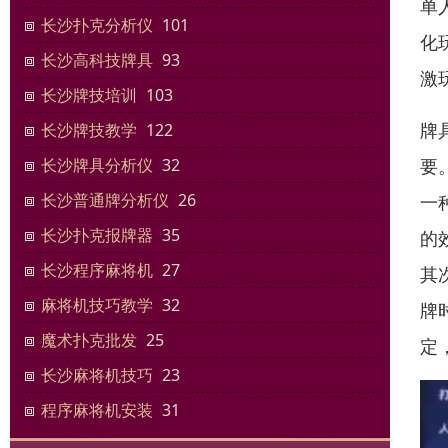
单
长沙扑克分析仪
101
化
长沙高科技牌具
93
激
长沙牌技培训
103
牌
长沙牌技教学
122
要
长沙牌具分析仪
32
长沙普通牌分析仪
26
一
长沙扑克报牌器
35
的
长沙程序麻将机
27
其
麻将机技巧教学
32
牌
魔术扑克批发
25
定
长沙麻将机技巧
23
程序麻将机安装
31