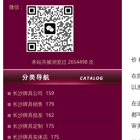
微信：
价
本站共被浏览过 2654498 次
在
以
长沙牌具公司
159
在
长沙牌具销售
179
都
长沙牌具批发
162
审
长沙牌具定制
175
长沙牌具实体店
175