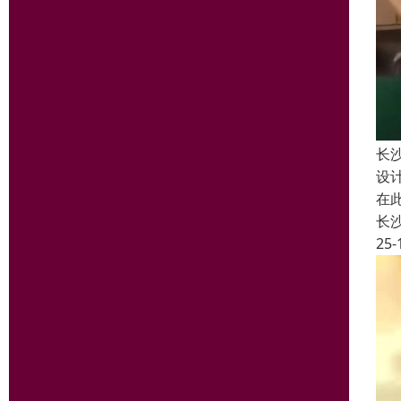
长
设
在
长
25-