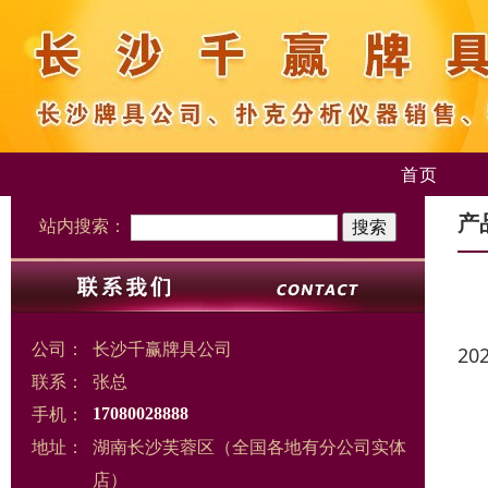
首页
产
站内搜索：
公司：
长沙千赢牌具公司
20
联系：
张总
手机：
17080028888
地址：
湖南长沙芙蓉区（全国各地有分公司实体
店）